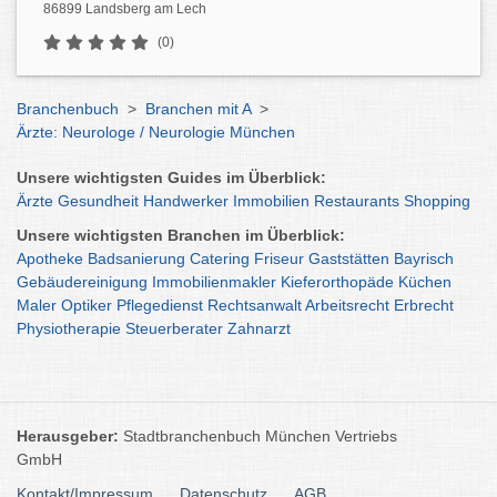
86899 Landsberg am Lech
(0)
Branchenbuch
>
Branchen mit A
>
Ärzte: Neurologe / Neurologie München
Unsere wichtigsten Guides im Überblick:
Ärzte
Gesundheit
Handwerker
Immobilien
Restaurants
Shopping
Unsere wichtigsten Branchen im Überblick:
Apotheke
Badsanierung
Catering
Friseur
Gaststätten
Bayrisch
Gebäudereinigung
Immobilienmakler
Kieferorthopäde
Küchen
Maler
Optiker
Pflegedienst
Rechtsanwalt
Arbeitsrecht
Erbrecht
Physiotherapie
Steuerberater
Zahnarzt
Herausgeber:
Stadtbranchenbuch München Vertriebs
GmbH
Kontakt/Impressum
Datenschutz
AGB