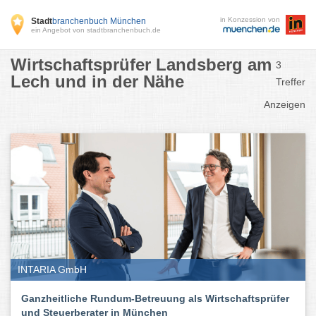
in Konzession von
Stadt
branchenbuch München
ein Angebot von stadtbranchenbuch.de
Wirtschaftsprüfer Landsberg am
3
Lech und in der Nähe
Treffer
Anzeigen
INTARIA GmbH
Ganzheitliche Rundum-Betreuung als Wirtschaftsprüfer
und Steuerberater in München