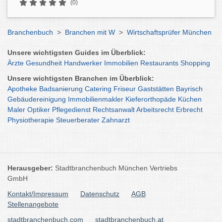
(0)
Branchenbuch
>
Branchen mit W
>
Wirtschaftsprüfer München
Unsere wichtigsten Guides im Überblick:
Ärzte
Gesundheit
Handwerker
Immobilien
Restaurants
Shopping
Unsere wichtigsten Branchen im Überblick:
Apotheke
Badsanierung
Catering
Friseur
Gaststätten
Bayrisch
Gebäudereinigung
Immobilienmakler
Kieferorthopäde
Küchen
Maler
Optiker
Pflegedienst
Rechtsanwalt
Arbeitsrecht
Erbrecht
Physiotherapie
Steuerberater
Zahnarzt
Herausgeber:
Stadtbranchenbuch München Vertriebs
GmbH
Kontakt/Impressum
Datenschutz
AGB
Stellenangebote
stadtbranchenbuch.com
stadtbranchenbuch.at