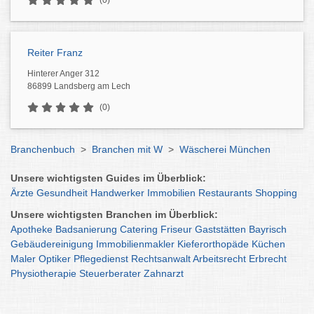
(0)
Reiter Franz
Hinterer Anger 312
86899 Landsberg am Lech
(0)
Branchenbuch
>
Branchen mit W
>
Wäscherei München
Unsere wichtigsten Guides im Überblick:
Ärzte
Gesundheit
Handwerker
Immobilien
Restaurants
Shopping
Unsere wichtigsten Branchen im Überblick:
Apotheke
Badsanierung
Catering
Friseur
Gaststätten
Bayrisch
Gebäudereinigung
Immobilienmakler
Kieferorthopäde
Küchen
Maler
Optiker
Pflegedienst
Rechtsanwalt
Arbeitsrecht
Erbrecht
Physiotherapie
Steuerberater
Zahnarzt