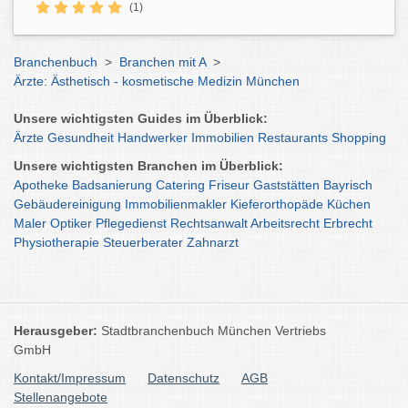
(1)
Branchenbuch
>
Branchen mit A
>
Ärzte: Ästhetisch - kosmetische Medizin München
Unsere wichtigsten Guides im Überblick:
Ärzte
Gesundheit
Handwerker
Immobilien
Restaurants
Shopping
Unsere wichtigsten Branchen im Überblick:
Apotheke
Badsanierung
Catering
Friseur
Gaststätten
Bayrisch
Gebäudereinigung
Immobilienmakler
Kieferorthopäde
Küchen
Maler
Optiker
Pflegedienst
Rechtsanwalt
Arbeitsrecht
Erbrecht
Physiotherapie
Steuerberater
Zahnarzt
Herausgeber:
Stadtbranchenbuch München Vertriebs
GmbH
Kontakt/Impressum
Datenschutz
AGB
Stellenangebote