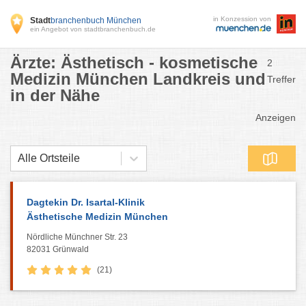
in Konzession von
Stadt
branchenbuch München
ein Angebot von stadtbranchenbuch.de
Ärzte: Ästhetisch - kosmetische
2
Medizin München Landkreis und
Treffer
in der Nähe
Anzeigen
Alle Ortsteile
Dagtekin Dr. Isartal-Klinik
Ästhetische Medizin München
Nördliche Münchner Str. 23
82031 Grünwald
(21)