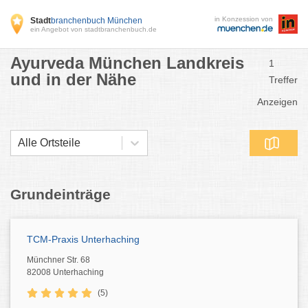
in Konzession von
Stadt
branchenbuch München
ein Angebot von stadtbranchenbuch.de
Ayurveda München Landkreis
1
und in der Nähe
Treffer
Anzeigen
Alle Ortsteile
Grundeinträge
TCM-Praxis Unterhaching
Münchner Str. 68
82008 Unterhaching
(5)