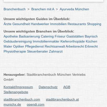
Branchenbuch
>
Branchen mit A
>
Ayurveda München
Unsere wichtigsten Guides im Überblick:
Ärzte
Gesundheit
Handwerker
Immobilien
Restaurants
Shopping
Unsere wichtigsten Branchen im Überblick:
Apotheke
Badsanierung
Catering
Friseur
Gaststätten
Bayrisch
Gebäudereinigung
Immobilienmakler
Kieferorthopäde
Küchen
Maler
Optiker
Pflegedienst
Rechtsanwalt
Arbeitsrecht
Erbrecht
Physiotherapie
Steuerberater
Zahnarzt
Herausgeber:
Stadtbranchenbuch München Vertriebs
GmbH
Kontakt/Impressum
Datenschutz
AGB
Stellenangebote
stadtbranchenbuch.com
stadtbranchenbuch.at
munichx.de
opendi.com