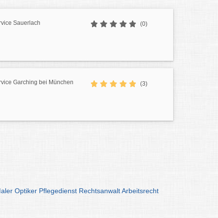
rvice Sauerlach
(0)
rvice Garching bei München
(3)
aler
Optiker
Pflegedienst
Rechtsanwalt
Arbeitsrecht