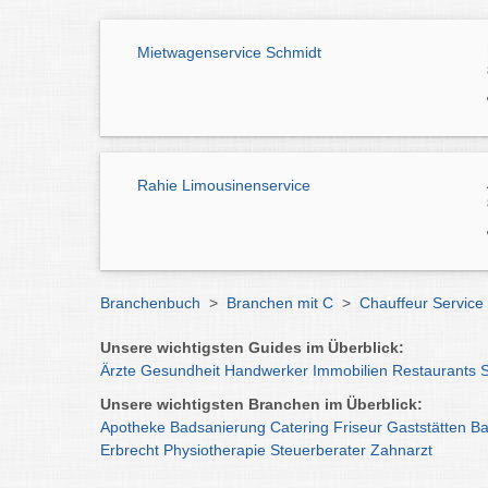
Mietwagenservice Schmidt
Rahie Limousinenservice
Branchenbuch
>
Branchen mit C
>
Chauffeur Servic
Unsere wichtigsten Guides im Überblick:
Ärzte
Gesundheit
Handwerker
Immobilien
Restaurants
Unsere wichtigsten Branchen im Überblick:
Apotheke
Badsanierung
Catering
Friseur
Gaststätten
Ba
Erbrecht
Physiotherapie
Steuerberater
Zahnarzt