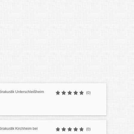
örakustik Unterschleißheim
(0)
örakustik Kirchheim bei
(0)