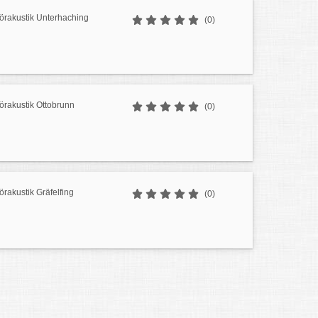
örakustik Unterhaching
(0)
örakustik Ottobrunn
(0)
örakustik Gräfelfing
(0)