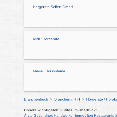
Hörgeräte Seifert GmbH
KIND Hörgeräte
Mierau Hörsysteme
Branchenbuch
>
Branchen mit H
>
Hörgeräte / Hörak
Unsere wichtigsten Guides im Überblick:
Ärzte
Gesundheit
Handwerker
Immobilien
Restaurants