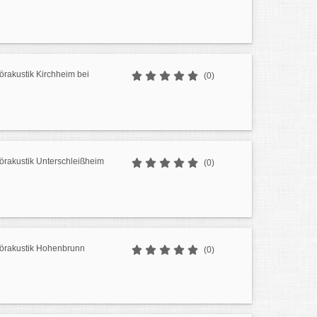
örakustik Kirchheim bei
(0)
örakustik Unterschleißheim
(0)
Hörakustik Hohenbrunn
(0)