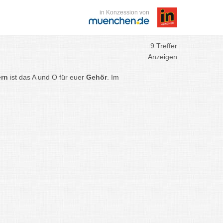
in Konzession von
9 Treffer
Anzeigen
ern
ist das A und O für euer
Gehör
. Im