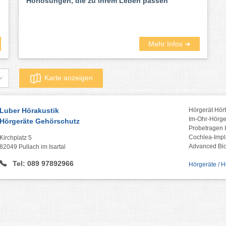
Hörlösungen, die zu Ihrem Leben passen
Mehr Infos ➜
Karte anzeigen
Luber Hörakustik
Hörgerät Hör
Im-Ohr-Hörge
Hörgeräte Gehörschutz
Probetragen 
Cochlea-Impl
Kirchplatz 5
Advanced Bio
82049 Pullach im Isartal
Tel: 089 97892966
Hörgeräte / H