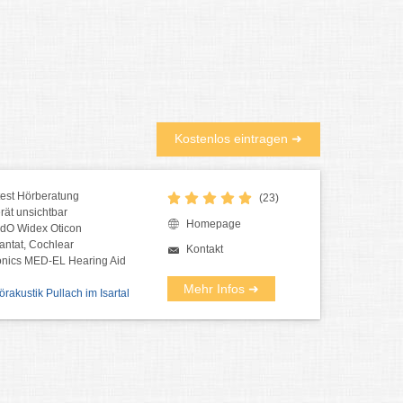
Kostenlos eintragen ➜
test Hörberatung
(23)
rät unsichtbar
Homepage
IdO Widex Oticon
antat, Cochlear
Kontakt
nics MED-EL Hearing Aid
Mehr Infos ➜
örakustik Pullach im Isartal