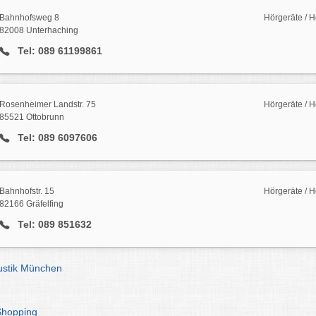
Bahnhofsweg 8
Hörgeräte / H
82008 Unterhaching
Tel: 089 61199861
Rosenheimer Landstr. 75
Hörgeräte / H
85521 Ottobrunn
Tel: 089 6097606
Bahnhofstr. 15
Hörgeräte / H
82166 Gräfelfing
Tel: 089 851632
ustik München
Shopping