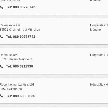
85551 Kirchheim
München
Tel: 089 90773742
Räterstraße 22C
Hörgeräte / H
85551 Kirchheim bei München
München
Tel: 089 90773743
Rathausplatz 9
Hörgeräte / H
85716 Unterschleißheim
Tel: 089 3211930
Rosenheimer Landstr. 103
Hörgeräte / 
85521 Ottobrunn
Tel: 089 60807936