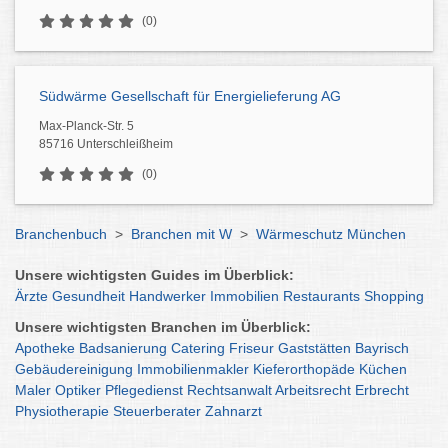
(0)
Südwärme Gesellschaft für Energielieferung AG
Max-Planck-Str. 5
85716 Unterschleißheim
(0)
Branchenbuch
>
Branchen mit W
>
Wärmeschutz München
Unsere wichtigsten Guides im Überblick:
Ärzte
Gesundheit
Handwerker
Immobilien
Restaurants
Shopping
Unsere wichtigsten Branchen im Überblick:
Apotheke
Badsanierung
Catering
Friseur
Gaststätten
Bayrisch
Gebäudereinigung
Immobilienmakler
Kieferorthopäde
Küchen
Maler
Optiker
Pflegedienst
Rechtsanwalt
Arbeitsrecht
Erbrecht
Physiotherapie
Steuerberater
Zahnarzt