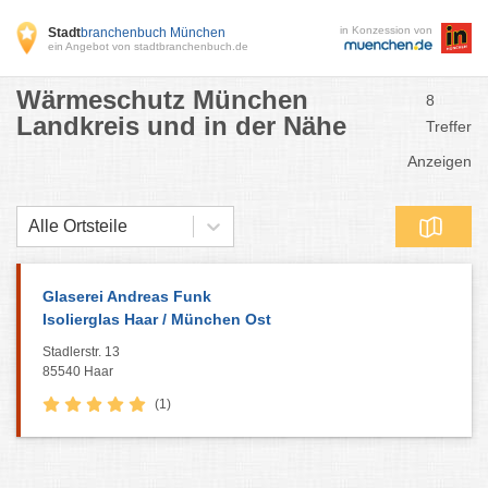
in Konzession von
Stadt
branchenbuch München
ein Angebot von stadtbranchenbuch.de
Wärmeschutz München
8
Landkreis und in der Nähe
Treffer
Anzeigen
Alle Ortsteile
Glaserei Andreas Funk
Isolierglas Haar / München Ost
Stadlerstr. 13
85540 Haar
(1)