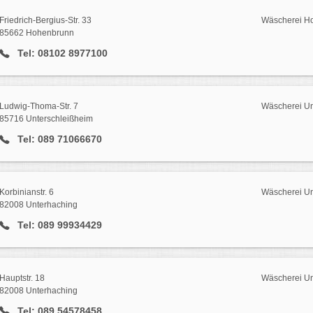
Friedrich-Bergius-Str. 33
Wäscherei H
85662 Hohenbrunn
Tel: 08102 8977100
Ludwig-Thoma-Str. 7
Wäscherei Un
85716 Unterschleißheim
Tel: 089 71066670
Korbinianstr. 6
Wäscherei Un
82008 Unterhaching
Tel: 089 99934429
Hauptstr. 18
Wäscherei Un
82008 Unterhaching
Tel: 089 54578458