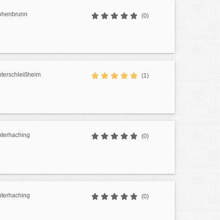
ohenbrunn
(0)
terschleißheim
(1)
terhaching
(0)
terhaching
(0)