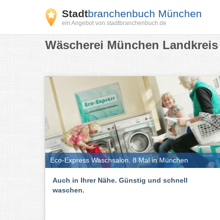
Stadt
branchenbuch München
ein Angebot von stadtbranchenbuch.de
Wäscherei München Landkreis 
Eco-Express Waschsalon. 8 Mal in München
Auch in Ihrer Nähe. Günstig und schnell
waschen.