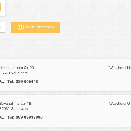
Karte anzeigen
Hohenbrunner Str. 23
Wäscherei N
85579 Neubiberg
Tel: 089 605448
Bavariafilmplatz 7 B
Wäscherei G
82031 Gruenwald
Tel: 089 69937900