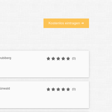
Kostenlos eintragen ➜
eubiberg
(0)
rünwald
(0)