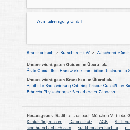
Würmtalreinigung GmbH
Branchenbuch
>
Branchen mit W
>
Wäscherei Münch
Unsere wichtigsten Guides im Überblick:
Ärzte
Gesundheit
Handwerker
Immobilien
Restaurants
Unsere wichtigsten Branchen im Überblick:
Apotheke
Badsanierung
Catering
Friseur
Gaststätten
Ba
Erbrecht
Physiotherapie
Steuerberater
Zahnarzt
Herausgeber:
Stadtbranchenbuch München Vertriebs
Kontakt/Impressum
Datenschutz
AGB
Stellen
stadtbranchenbuch.com
stadtbranchenbuch.at
mu