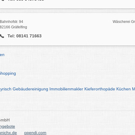
Bahnhofstr. 94
Wäscherei Grä
82166 Gräfelfing
Tel: 08141 71663
en
Shopping
yrisch
Gebäudereinigung
Immobilienmakler
Kieferorthopäde
Küchen
M
 GmbH
angebote
nichx.de
opendi.com