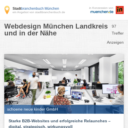
in Konzession von
Stadt
branchenbuch München
ein Angebot von stadtbranchenbuch.de
Webdesign München Landkreis
97
und in der Nähe
Treffer
Anzeigen
schoene neue kinder GmbH
Starke B2B-Websites und erfolgreiche Relaunches –
digital, strategisch, wirkungsvoll