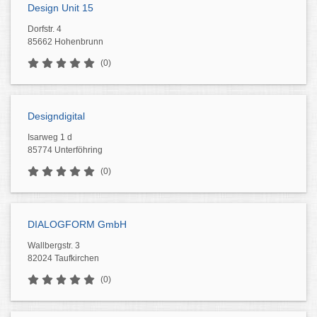
Design Unit 15
Dorfstr. 4
85662 Hohenbrunn
(0)
Designdigital
Isarweg 1 d
85774 Unterföhring
(0)
DIALOGFORM GmbH
Wallbergstr. 3
82024 Taufkirchen
(0)