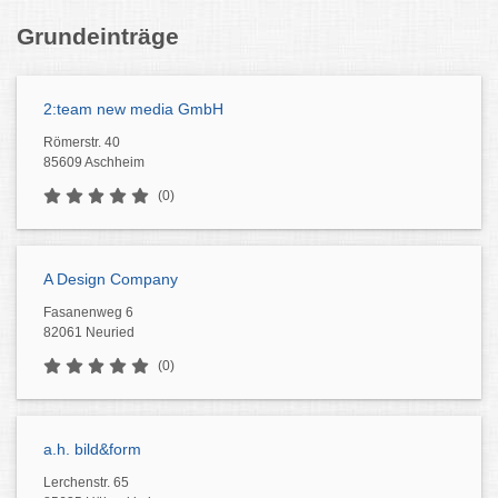
Grundeinträge
2:team new media GmbH
Römerstr. 40
85609 Aschheim
(0)
A Design Company
Fasanenweg 6
82061 Neuried
(0)
a.h. bild&form
Lerchenstr. 65