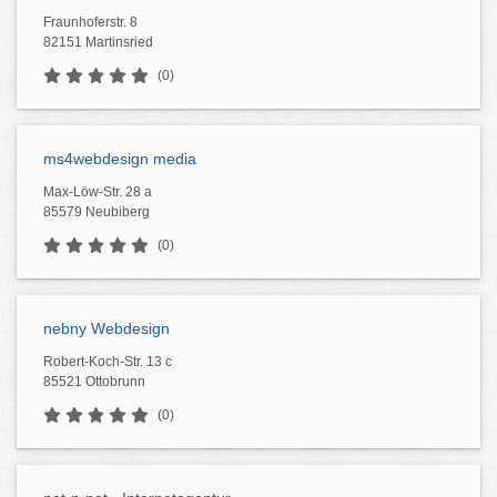
Fraunhoferstr. 8
82151 Martinsried
(0)
ms4webdesign media
Max-Löw-Str. 28 a
85579 Neubiberg
(0)
nebny Webdesign
Robert-Koch-Str. 13 c
85521 Ottobrunn
(0)