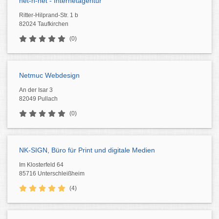
net-n-net - Internetagentur
Ritter-Hilprand-Str. 1 b
82024 Taufkirchen
(0)
Netmuc Webdesign
An der Isar 3
82049 Pullach
(0)
NK-SIGN, Büro für Print und digitale Medien
Im Klosterfeld 64
85716 Unterschleißheim
(4)