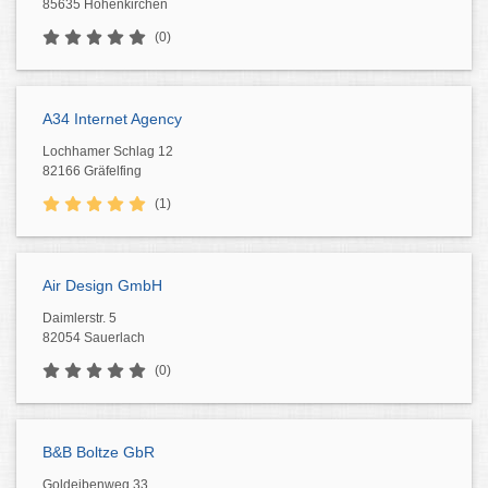
85635 Höhenkirchen
(0)
A34 Internet Agency
Lochhamer Schlag 12
82166 Gräfelfing
(1)
Air Design GmbH
Daimlerstr. 5
82054 Sauerlach
(0)
B&B Boltze GbR
Goldeibenweg 33