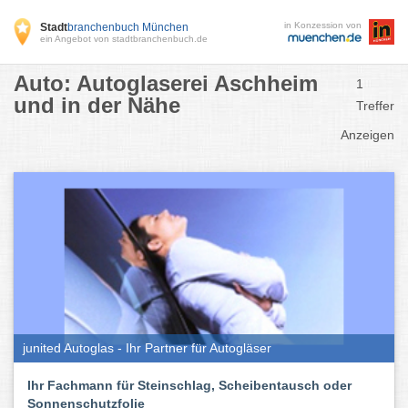
in Konzession von
Stadt
branchenbuch München
ein Angebot von stadtbranchenbuch.de
Auto: Autoglaserei Aschheim
1
und in der Nähe
Treffer
Anzeigen
junited Autoglas - Ihr Partner für Autogläser
Ihr Fachmann für Steinschlag, Scheibentausch oder
Sonnenschutzfolie