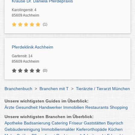
Krause Dr. Daniela Pferdepraxis
Karolingerstr. 4
85609 Aschheim
(1)
Pferdeklinik Aschheim
Gartenstr. 14
85609 Aschheim
(0)
Branchenbuch
>
Branchen mit T
>
Tierärzte / Tierarzt München
Unsere wichtigsten Guides im Überblick:
Ärzte
Gesundheit
Handwerker
Immobilien
Restaurants
Shopping
Unsere wichtigsten Branchen im Überblick:
Apotheke
Badsanierung
Catering
Friseur
Gaststätten
Bayrisch
Gebäudereinigung
Immobilienmakler
Kieferorthopäde
Küchen