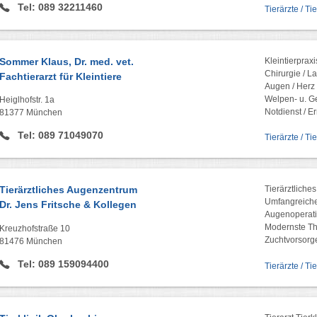
Tel: 089 32211460
Tierärzte / Ti
Sommer Klaus, Dr. med. vet.
Kleintierpraxi
Chirurgie / 
Fachtierarzt für Kleintiere
Augen / Herz /
Welpen- u. G
Heiglhofstr. 1a
Notdienst / 
81377 München
Tel: 089 71049070
Tierärzte / Ti
Tierärztliches Augenzentrum
Tierärztlich
Umfangreich
Dr. Jens Fritsche & Kollegen
Augenoperat
Modernste Th
Kreuzhofstraße 10
Zuchtvorsorg
81476 München
Tel: 089 159094400
Tierärzte / Ti