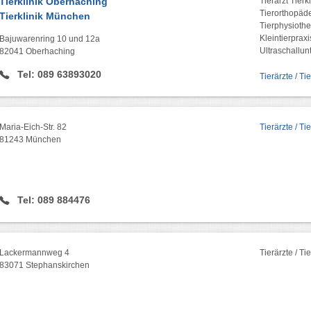
Tierklinik Oberhaching
Tierarzt Tier
Tierorthopäd
Tierklinik München
Tierphysiothe
Kleintierprax
Bajuwarenring 10 und 12a
Ultraschallu
82041 Oberhaching
Tel: 089 63893020
Tierärzte / T
Maria-Eich-Str. 82
Tierärzte / Ti
81243 München
Tel: 089 884476
Lackermannweg 4
Tierärzte / T
83071 Stephanskirchen