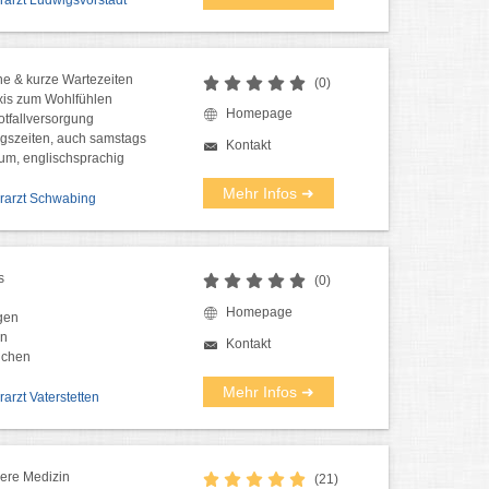
erarzt Ludwigsvorstadt
ne & kurze Wartezeiten
(0)
is zum Wohlfühlen
Homepage
tfallversorgung
gszeiten, auch samstags
Kontakt
rum, englischsprachig
Mehr Infos ➜
ierarzt Schwabing
s
(0)
Homepage
gen
en
Kontakt
nchen
Mehr Infos ➜
erarzt Vaterstetten
nere Medizin
(21)