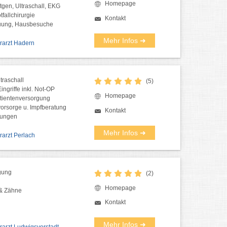
Homepage
tgen, Ultraschall, EKG
tfallchirurgie
Kontakt
uung, Hausbesuche
Mehr Infos ➜
erarzt Hadern
traschall
(5)
ingriffe inkl. Not-OP
Homepage
atientenversorgung
orsorge u. Impfberatung
Kontakt
ungen
Mehr Infos ➜
erarzt Perlach
gung
(2)
Homepage
& Zähne
Kontakt
Mehr Infos ➜