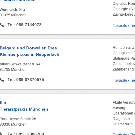
Digitales Rön
Chirurgie / No
Würmtalstr. 64a
Züchterbetre
81375 München
Tel: 089 7144073
Tierärzte / Ti
Belgard und Dorweiler, Dres.
Röntgen u. Ul
Chirugische E
Kleintierpraxis in Neuperlach
Stationäre P
Gesundheitsv
Albert-Schweitzer-Str. 64
Zahnbehandl
81735 München
Tel: 089 67370575
Tierärzte / Ti
filu
Akute Versor
Vorsorge
Tierarztpraxis München
Operationen 
Diagnostik
Paul-Heyse-Straße 28
Telemedizin
80336 München
Tel: 089 12086780