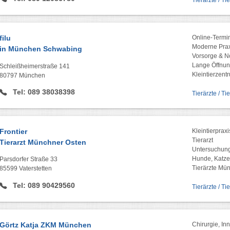
Tierärzte / Ti
filu
Online-Termi
Moderne Prax
in München Schwabing
Vorsorge & No
Lange Öffnun
Schleißheimerstraße 141
Kleintierzent
80797 München
Tel: 089 38038398
Tierärzte / T
Frontier
Kleintierpraxi
Tierarzt
Tierarzt Münchner Osten
Untersuchun
Hunde, Katz
Parsdorfer Straße 33
Tierärzte Mü
85599 Vaterstetten
Tel: 089 90429560
Tierärzte / Ti
Görtz Katja ZKM München
Chirurgie, In