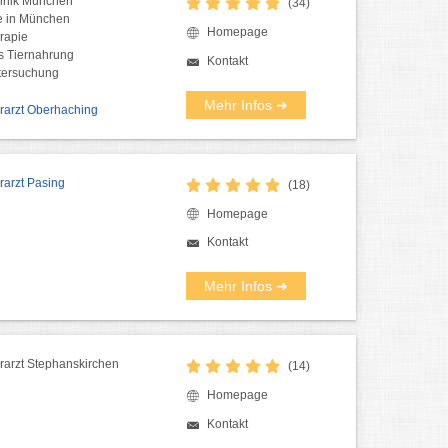
klinik München
(34)
e in München
Homepage
rapie
is Tiernahrung
Kontakt
ntersuchung
Mehr Infos ➜
ierarzt Oberhaching
erarzt Pasing
(18)
Homepage
Kontakt
Mehr Infos ➜
ierarzt Stephanskirchen
(14)
Homepage
Kontakt