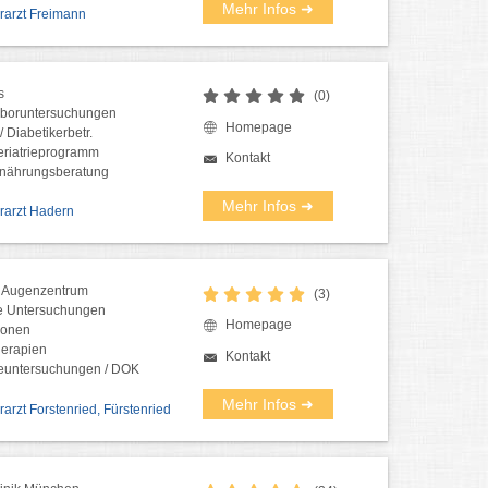
Mehr Infos ➜
erarzt Freimann
s
(0)
Laboruntersuchungen
Homepage
 Diabetikerbetr.
eriatrieprogramm
Kontakt
Ernährungsberatung
Mehr Infos ➜
erarzt Hadern
es Augenzentrum
(3)
e Untersuchungen
Homepage
ionen
erapien
Kontakt
euntersuchungen / DOK
Mehr Infos ➜
erarzt Forstenried, Fürstenried