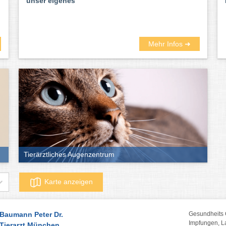
unser eigenes
Mehr Infos ➜
Tierärztliches Augenzentrum
Karte anzeigen
Baumann Peter Dr.
Gesundheits
Impfungen, L
Tierarzt München