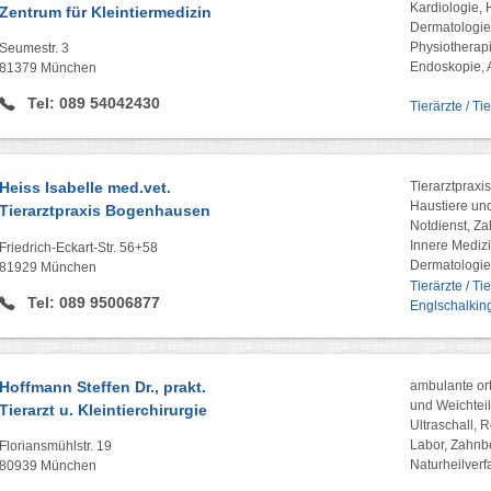
Kardiologie, 
Zentrum für Kleintiermedizin
Dermatologie
Physiotherap
Seumestr. 3
Endoskopie, 
81379 München
Tel: 089 54042430
Tierärzte / Ti
Heiss Isabelle med.vet.
Tierarztpraxis
Haustiere und
Tierarztpraxis Bogenhausen
Notdienst, Z
Innere Medizi
Friedrich-Eckart-Str. 56+58
Dermatologie 
81929 München
Tierärzte / T
Tel: 089 95006877
Englschalkin
Hoffmann Steffen Dr., prakt.
ambulante or
und Weichteil
Tierarzt u. Kleintierchirurgie
Ultraschall, 
Labor, Zahn
Floriansmühlstr. 19
Naturheilverf
80939 München