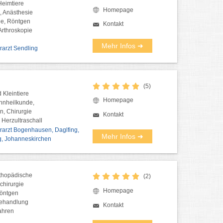
Heimtiere
Homepage
, Anästhesie
ie, Röntgen
Kontakt
Arthroskopie
Mehr Infos ➜
erarzt Sendling
(5)
 Kleintiere
Homepage
ahnheilkunde,
n, Chirurgie
Kontakt
Herzultraschall
ierarzt Bogenhausen, Daglfing,
Mehr Infos ➜
g, Johanneskirchen
thopädische
(2)
chirurgie
Homepage
Röntgen
behandlung
Kontakt
ahren