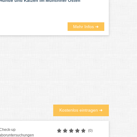
Hunde und Katzen im Münchner Osten
Mehr Infos ➜
Kostenlos eintragen ➜
 Check-up
(0)
aboruntersuchungen