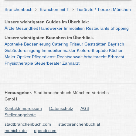
Branchenbuch
>
Branchen mit T
>
Tierärzte / Tierarzt München
Unsere wichtigsten Guides im Überblick:
Ärzte
Gesundheit
Handwerker
Immobilien
Restaurants
Shopping
Unsere wichtigsten Branchen im Überblick:
Apotheke
Badsanierung
Catering
Friseur
Gaststätten
Bayrisch
Gebäudereinigung
Immobilienmakler
Kieferorthopäde
Küchen
Maler
Optiker
Pflegedienst
Rechtsanwalt
Arbeitsrecht
Erbrecht
Physiotherapie
Steuerberater
Zahnarzt
Herausgeber:
Stadtbranchenbuch München Vertriebs
GmbH
Kontakt/Impressum
Datenschutz
AGB
Stellenangebote
stadtbranchenbuch.com
stadtbranchenbuch.at
munichx.de
opendi.com