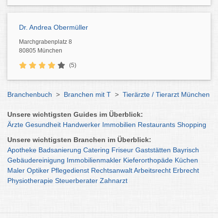
Dr. Andrea Obermüller
Marchgrabenplatz 8
80805 München
(5)
Branchenbuch
>
Branchen mit T
>
Tierärzte / Tierarzt München
Unsere wichtigsten Guides im Überblick:
Ärzte
Gesundheit
Handwerker
Immobilien
Restaurants
Shopping
Unsere wichtigsten Branchen im Überblick:
Apotheke
Badsanierung
Catering
Friseur
Gaststätten
Bayrisch
Gebäudereinigung
Immobilienmakler
Kieferorthopäde
Küchen
Maler
Optiker
Pflegedienst
Rechtsanwalt
Arbeitsrecht
Erbrecht
Physiotherapie
Steuerberater
Zahnarzt