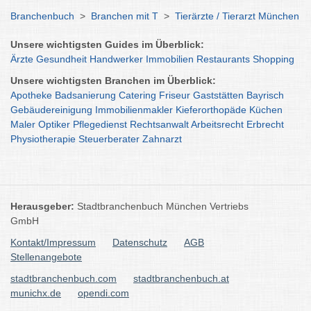
Branchenbuch
>
Branchen mit T
>
Tierärzte / Tierarzt München
Unsere wichtigsten Guides im Überblick:
Ärzte
Gesundheit
Handwerker
Immobilien
Restaurants
Shopping
Unsere wichtigsten Branchen im Überblick:
Apotheke
Badsanierung
Catering
Friseur
Gaststätten
Bayrisch
Gebäudereinigung
Immobilienmakler
Kieferorthopäde
Küchen
Maler
Optiker
Pflegedienst
Rechtsanwalt
Arbeitsrecht
Erbrecht
Physiotherapie
Steuerberater
Zahnarzt
Herausgeber:
Stadtbranchenbuch München Vertriebs
GmbH
Kontakt/Impressum
Datenschutz
AGB
Stellenangebote
stadtbranchenbuch.com
stadtbranchenbuch.at
munichx.de
opendi.com