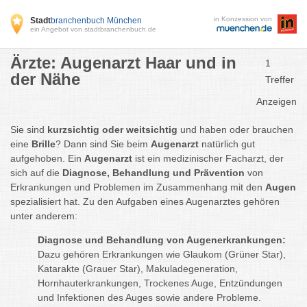
in Konzession von
Stadt
branchenbuch München
ein Angebot von stadtbranchenbuch.de
Ärzte: Augenarzt Haar und in
1
der Nähe
Treffer
Anzeigen
Sie sind
kurzsichtig oder weitsichtig
und haben oder brauchen
eine
Brille
? Dann sind Sie beim
Augenarzt
natürlich gut
aufgehoben. Ein
Augenarzt
ist ein medizinischer Facharzt, der
sich auf die
Diagnose, Behandlung und Prävention
von
Erkrankungen und Problemen im Zusammenhang mit den
Augen
spezialisiert hat. Zu den Aufgaben eines Augenarztes gehören
unter anderem:
Diagnose und Behandlung von Augenerkrankungen:
Dazu gehören Erkrankungen wie Glaukom (Grüner Star),
Katarakte (Grauer Star), Makuladegeneration,
Hornhauterkrankungen, Trockenes Auge, Entzündungen
und Infektionen des Auges sowie andere Probleme.