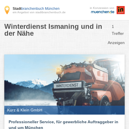
in Konzession von
Stadt
branchenbuch München
ein Angebot von stadtbranchenbuch.de
Winterdienst Ismaning und in
1
der Nähe
Treffer
Anzeigen
Kurz & Klein GmbH
Professioneller Service, für gewerbliche Auftraggeber in
und um München