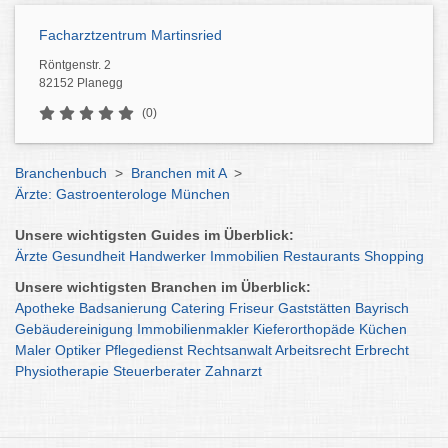
Facharztzentrum Martinsried
Röntgenstr. 2
82152 Planegg
(0)
Branchenbuch
>
Branchen mit A
>
Ärzte: Gastroenterologe München
Unsere wichtigsten Guides im Überblick:
Ärzte
Gesundheit
Handwerker
Immobilien
Restaurants
Shopping
Unsere wichtigsten Branchen im Überblick:
Apotheke
Badsanierung
Catering
Friseur
Gaststätten
Bayrisch
Gebäudereinigung
Immobilienmakler
Kieferorthopäde
Küchen
Maler
Optiker
Pflegedienst
Rechtsanwalt
Arbeitsrecht
Erbrecht
Physiotherapie
Steuerberater
Zahnarzt