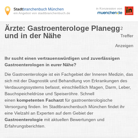
in Konzession von
Stadt
branchenbuch München
ein Angebot von stadtbranchenbuch.de
Ärzte: Gastroenterologe Planegg
2
und in der Nähe
Treffer
Anzeigen
Ihr sucht einen vertrauenswürdigen und zuverlässigen
Gastroenterologen in eurer Nähe?
Die Gastroenterologie ist ein Fachgebiet der Inneren Medizin, das
sich mit der Diagnostik und Behandlung von Erkrankungen des
Verdauungssystems befasst, einschließlich Magen, Darm, Leber,
Bauchspeicheldrüse und Speiseröhre. Schnell
einen
kompetenten Facharzt
für gastroenterologische
Versorgung finden. Im Stadtbranchenbuch München findet ihr
eine Vielzahl an Experten auf dem Gebiet der
Gastroenterologie
mit aktuellen Bewertungen und
Erfahrungsberichten.