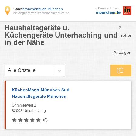
in Konzession von
Stadt
branchenbuch München
ein Angebot von stadtbranchenbuch.de
Haushaltsgeräte u.
2
Küchengeräte Unterhaching und
Treffer
in der Nähe
Anzeigen
Alle Ortsteile
KüchenMarkt München Süd
Haushaltsgeräte München
Grimmerweg 1
82008 Unterhaching
(0)