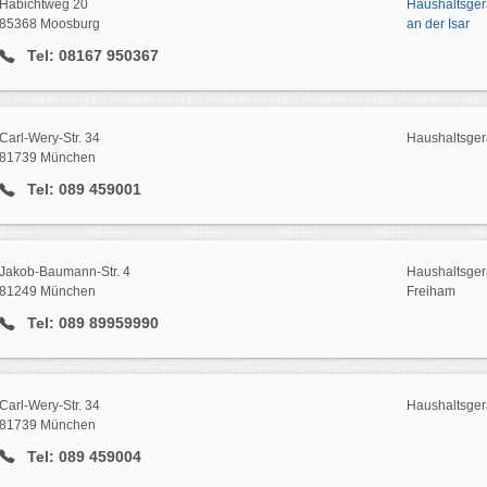
Habichtweg 20
Haushaltsger
85368 Moosburg
an der Isar
Tel: 08167 950367
Carl-Wery-Str. 34
Haushaltsger
81739 München
Tel: 089 459001
Jakob-Baumann-Str. 4
Haushaltsger
81249 München
Freiham
Tel: 089 89959990
Carl-Wery-Str. 34
Haushaltsger
81739 München
Tel: 089 459004