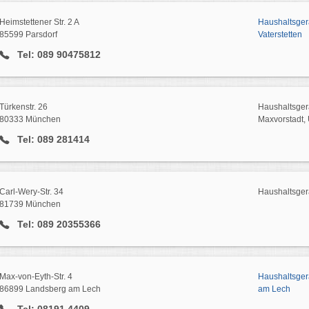
Heimstettener Str. 2 A
Haushaltsger
85599 Parsdorf
Vaterstetten
Tel: 089 90475812
Türkenstr. 26
Haushaltsger
80333 München
Maxvorstadt, 
Tel: 089 281414
Carl-Wery-Str. 34
Haushaltsger
81739 München
Tel: 089 20355366
Max-von-Eyth-Str. 4
Haushaltsger
86899 Landsberg am Lech
am Lech
Tel: 08191 4409