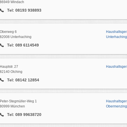
86949 Windach
Tel: 08193 938893
Oberweg 6
Haushaltsger
82008 Unterhaching
Unterhaching
Tel: 089 6114549
Hauptstr. 27
Haushaltsger
82140 Olching
Tel: 08142 12854
Peter-Stegmüller-Weg 1
Haushaltsgerä
80999 München
Obermenzing
Tel: 089 99638720