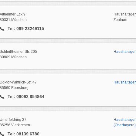
Altheimer Eck 9
Haushaltsgerä
80331 München
Zentrum
Tel: 089 23249115
Schleißheimer Str. 205
Haushaltsger
80809 München
Doktor-Wintrich-Str. 47
Haushaltsger
85560 Ebersberg
Tel: 08092 854864
Unterfeldring 27
Haushaltsger
85256 Vierkirchen
(Oberbayern)
Tel: 08139 6780