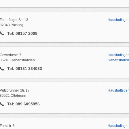
Feldafinger Str. 13
Haushaltsger
82343 Pöcking
Tel: 08157 2008
Gewerbestr. 7
Haushaltsger
85241 Hebertshausen
Hebertshaus
Tel: 08131 334033
Putzbrunner Str. 17
Haushaltsger
85521 Ottobrunn
Tel: 089 6095956
Forststr. 6
Haushaltsger