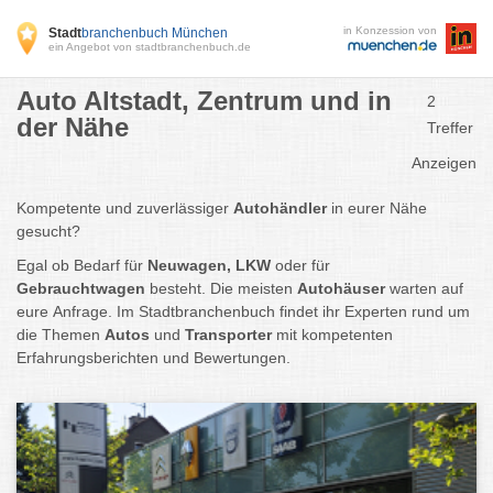
in Konzession von
Stadt
branchenbuch München
ein Angebot von stadtbranchenbuch.de
Auto Altstadt, Zentrum und in
2
der Nähe
Treffer
Anzeigen
Kompetente und zuverlässiger
Autohändler
in eurer Nähe
gesucht?
Egal ob Bedarf für
Neuwagen, LKW
oder für
Gebrauchtwagen
besteht. Die meisten
Autohäuser
warten auf
eure Anfrage. Im Stadtbranchenbuch findet ihr Experten rund um
die Themen
Autos
und
Transporter
mit kompetenten
Erfahrungsberichten und Bewertungen.