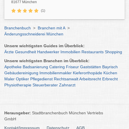
81677 München
(1)
Branchenbuch
>
Branchen mit A
>
Änderungsschneiderei München
Unsere wichtigsten Guides im Überblick:
Ärzte
Gesundheit
Handwerker
Immobilien
Restaurants
Shopping
Unsere wichtigsten Branchen im Überblick:
Apotheke
Badsanierung
Catering
Friseur
Gaststätten
Bayrisch
Gebäudereinigung
Immobilienmakler
Kieferorthopäde
Küchen
Maler
Optiker
Pflegedienst
Rechtsanwalt
Arbeitsrecht
Erbrecht
Physiotherapie
Steuerberater
Zahnarzt
Herausgeber:
Stadtbranchenbuch München Vertriebs
GmbH
Kontakt/Impressum
Datenschutz
AGB