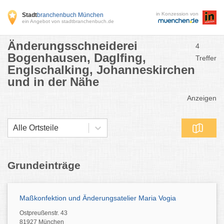
in Konzession von
Stadt
branchenbuch München
ein Angebot von stadtbranchenbuch.de
Änderungsschneiderei
4
Bogenhausen, Daglfing,
Treffer
Englschalking, Johanneskirchen
und in der Nähe
Anzeigen
Alle Ortsteile
Grundeinträge
Maßkonfektion und Änderungsatelier Maria Vogia
Ostpreußenstr. 43
81927 München