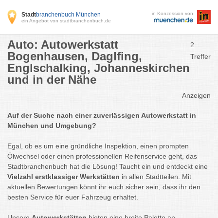
in Konzession von
Stadt
branchenbuch München
ein Angebot von stadtbranchenbuch.de
Auto: Autowerkstatt
2
Bogenhausen, Daglfing,
Treffer
Englschalking, Johanneskirchen
und in der Nähe
Anzeigen
Auf der Suche nach einer zuverlässigen Autowerkstatt in
München und Umgebung?
Egal, ob es um eine gründliche Inspektion, einen prompten
Ölwechsel oder einen professionellen Reifenservice geht, das
Stadtbranchenbuch hat die Lösung! Taucht ein und entdeckt eine
Vielzahl erstklassiger Werkstätten
in allen Stadtteilen. Mit
aktuellen Bewertungen könnt ihr euch sicher sein, dass ihr den
besten Service für euer Fahrzeug erhaltet.
Unsere
Autowerkstätten
bieten eine breite Palette an