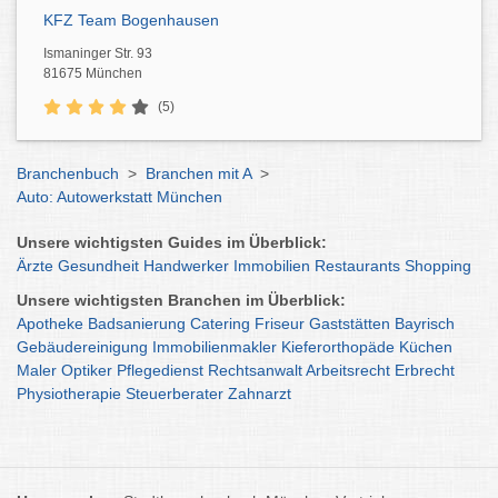
KFZ Team Bogenhausen
Ismaninger Str. 93
81675 München
(5)
Branchenbuch
>
Branchen mit A
>
Auto: Autowerkstatt München
Unsere wichtigsten Guides im Überblick:
Ärzte
Gesundheit
Handwerker
Immobilien
Restaurants
Shopping
Unsere wichtigsten Branchen im Überblick:
Apotheke
Badsanierung
Catering
Friseur
Gaststätten
Bayrisch
Gebäudereinigung
Immobilienmakler
Kieferorthopäde
Küchen
Maler
Optiker
Pflegedienst
Rechtsanwalt
Arbeitsrecht
Erbrecht
Physiotherapie
Steuerberater
Zahnarzt