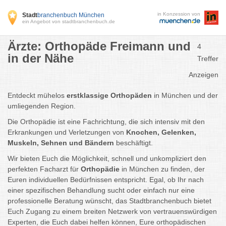
in Konzession von
Stadt
branchenbuch München
ein Angebot von stadtbranchenbuch.de
Ärzte: Orthopäde Freimann und
4
in der Nähe
Treffer
Anzeigen
Entdeckt mühelos
erstklassige Orthopäden
in München und der
umliegenden Region.
Die Orthopädie ist eine Fachrichtung, die sich intensiv mit den
Erkrankungen und Verletzungen von
Knochen, Gelenken,
Muskeln, Sehnen und Bändern
beschäftigt.
Wir bieten Euch die Möglichkeit, schnell und unkompliziert den
perfekten Facharzt für
Orthopädie
in München zu finden, der
Euren individuellen Bedürfnissen entspricht. Egal, ob Ihr nach
einer spezifischen Behandlung sucht oder einfach nur eine
professionelle Beratung wünscht, das Stadtbranchenbuch bietet
Euch Zugang zu einem breiten Netzwerk von vertrauenswürdigen
Experten, die Euch dabei helfen können, Eure orthopädischen