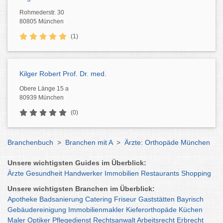
Rohmederstr. 30
80805 München
(1)
Kilger Robert Prof. Dr. med.
Obere Länge 15 a
80939 München
(0)
Branchenbuch
>
Branchen mit A
>
Ärzte: Orthopäde München
Unsere wichtigsten Guides im Überblick:
Ärzte
Gesundheit
Handwerker
Immobilien
Restaurants
Shopping
Unsere wichtigsten Branchen im Überblick:
Apotheke
Badsanierung
Catering
Friseur
Gaststätten
Bayrisch
Gebäudereinigung
Immobilienmakler
Kieferorthopäde
Küchen
Maler
Optiker
Pflegedienst
Rechtsanwalt
Arbeitsrecht
Erbrecht