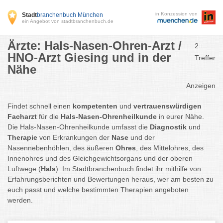
in Konzession von
Stadt
branchenbuch München
ein Angebot von stadtbranchenbuch.de
Ärzte: Hals-Nasen-Ohren-Arzt /
2
HNO-Arzt Giesing und in der
Treffer
Nähe
Anzeigen
Findet schnell einen
kompetenten
und
vertrauenswürdigen
Facharzt
für die
Hals-Nasen-Ohrenheilkunde
in eurer Nähe.
Die Hals-Nasen-Ohrenheilkunde umfasst die
Diagnostik
und
Therapie
von Erkrankungen der
Nase
und der
Nasennebenhöhlen, des äußeren
Ohres
, des Mittelohres, des
Innenohres und des Gleichgewichtsorgans und der oberen
Luftwege (
Hals
). Im Stadtbranchenbuch findet ihr mithilfe von
Erfahrungsberichten und Bewertungen heraus, wer am besten zu
euch passt und welche bestimmten Therapien angeboten
werden.