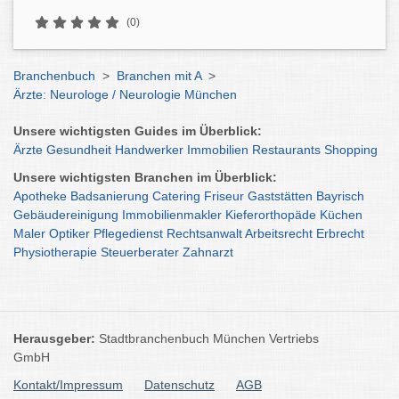
(0)
Branchenbuch
>
Branchen mit A
>
Ärzte: Neurologe / Neurologie München
Unsere wichtigsten Guides im Überblick:
Ärzte
Gesundheit
Handwerker
Immobilien
Restaurants
Shopping
Unsere wichtigsten Branchen im Überblick:
Apotheke
Badsanierung
Catering
Friseur
Gaststätten
Bayrisch
Gebäudereinigung
Immobilienmakler
Kieferorthopäde
Küchen
Maler
Optiker
Pflegedienst
Rechtsanwalt
Arbeitsrecht
Erbrecht
Physiotherapie
Steuerberater
Zahnarzt
Herausgeber:
Stadtbranchenbuch München Vertriebs
GmbH
Kontakt/Impressum
Datenschutz
AGB