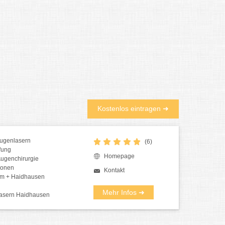
Kostenlos eintragen ➜
ugenlasern
(6)
ffung
Homepage
Augenchirurgie
ionen
Kontakt
m + Haidhausen
Mehr Infos ➜
lasern Haidhausen