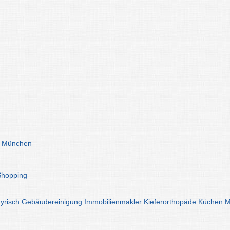
n München
Shopping
yrisch
Gebäudereinigung
Immobilienmakler
Kieferorthopäde
Küchen
M