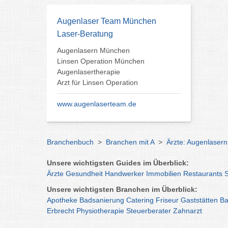
Augenlaser Team München
Laser-Beratung
Augenlasern München
Linsen Operation München
Augenlasertherapie
Arzt für Linsen Operation
www.augenlaserteam.de
Branchenbuch
>
Branchen mit A
>
Ärzte: Augenlaser
Unsere wichtigsten Guides im Überblick:
Ärzte
Gesundheit
Handwerker
Immobilien
Restaurants
Unsere wichtigsten Branchen im Überblick:
Apotheke
Badsanierung
Catering
Friseur
Gaststätten
Ba
Erbrecht
Physiotherapie
Steuerberater
Zahnarzt