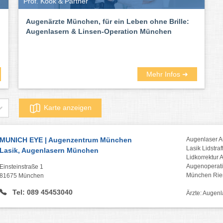
Prof. Kook & Partner
Augenärzte München, für ein Leben ohne Brille:
Augenlasern & Linsen-Operation München
Mehr Infos ➜
Karte anzeigen
MUNICH EYE | Augenzentrum München
Augenlaser A
Lasik Lidstra
Lasik, Augenlasern München
Lidkorrektur 
Augenoperat
Einsteinstraße 1
München Rie
81675 München
Tel: 089 45453040
Ärzte: Augen