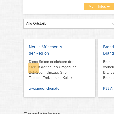
Mehr Infos ➜
Alle Ortsteile
Neu in München &
Brand
der Region
Brand
Diese Seiten erleichtern den
Brands
ng
Start in der neuen Umgebung:
vorbeu
ing
Behörden, Umzug, Strom,
Brand
hen
Telefon, Freizeit und Kultur.
Brand
www.muenchen.de
K33 Ar
Grundeinträge