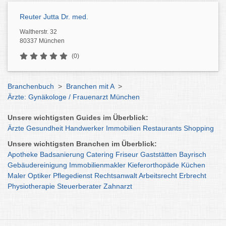
Reuter Jutta Dr. med.
Waltherstr. 32
80337 München
(0)
Branchenbuch
>
Branchen mit A
>
Ärzte: Gynäkologe / Frauenarzt München
Unsere wichtigsten Guides im Überblick:
Ärzte
Gesundheit
Handwerker
Immobilien
Restaurants
Shopping
Unsere wichtigsten Branchen im Überblick:
Apotheke
Badsanierung
Catering
Friseur
Gaststätten
Bayrisch
Gebäudereinigung
Immobilienmakler
Kieferorthopäde
Küchen
Maler
Optiker
Pflegedienst
Rechtsanwalt
Arbeitsrecht
Erbrecht
Physiotherapie
Steuerberater
Zahnarzt