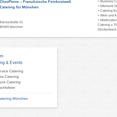
ChezPierre – Französische Feinkostwelt
> Business C
> Afterwork V
Catering für München
> Catering für
> Wein und 
> Mietlocatio
Klenzestraße 41
Catering u. Pa
80469 München
Glockenbach, 
rn
ing & Events
ervice Catering
ss Catering
uck Catering
chtsfeier
atering München