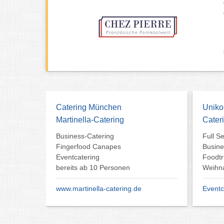
Catering München
Uniko
Martinella-Catering
Cater
Business-Catering
Full S
Fingerfood Canapes
Busine
Eventcatering
Foodtr
bereits ab 10 Personen
Weihna
www.martinella-catering.de
Eventc