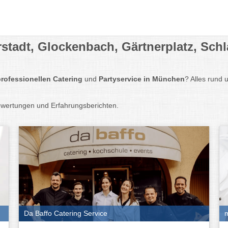
orstadt, Glockenbach, Gärtnerplatz, Sch
professionellen Catering
und
Partyservice in München
? Alles rund 
ewertungen und Erfahrungsberichten.
Da Baffo Catering Service
m