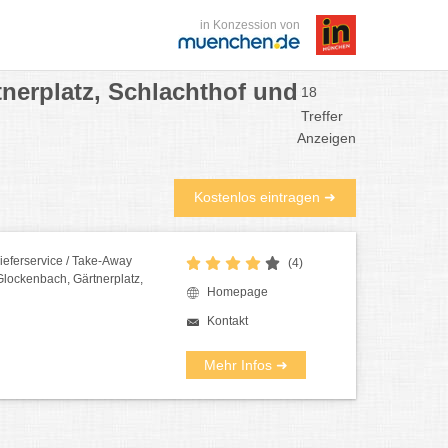
in Konzession von
tnerplatz, Schlachthof und
18
Treffer
Anzeigen
Kostenlos eintragen ➜
Lieferservice / Take-Away
(4)
 Glockenbach, Gärtnerplatz,
Homepage
Kontakt
Mehr Infos ➜