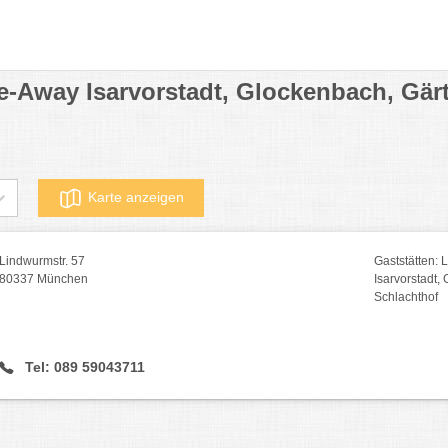
ake-Away Isarvorstadt, Glockenbach, Gär
Karte anzeigen
Lindwurmstr. 57
Gaststätten: 
80337 München
Isarvorstadt,
Schlachthof
Tel: 089 59043711