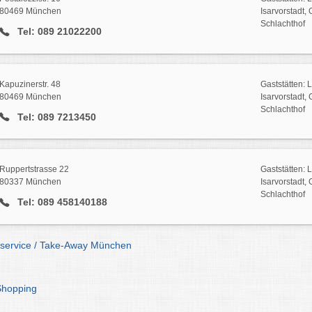
80469 München
Isarvorstadt,
Schlachthof
Tel: 089 21022200
Kapuzinerstr. 48
Gaststätten: 
80469 München
Isarvorstadt,
Schlachthof
Tel: 089 7213450
Ruppertstrasse 22
Gaststätten: 
80337 München
Isarvorstadt,
Schlachthof
Tel: 089 458140188
erservice / Take-Away München
Shopping