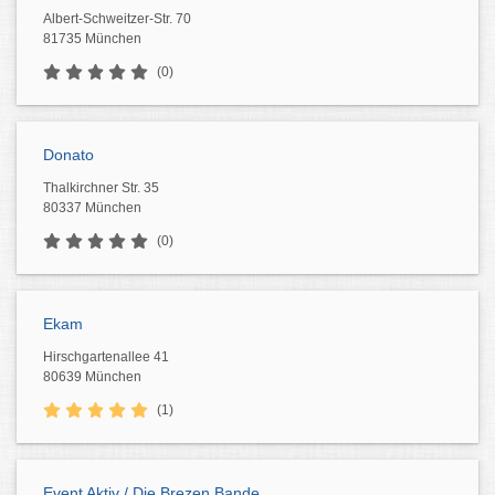
Albert-Schweitzer-Str. 70
81735 München
(0)
Donato
Thalkirchner Str. 35
80337 München
(0)
Ekam
Hirschgartenallee 41
80639 München
(1)
Event Aktiv / Die Brezen Bande