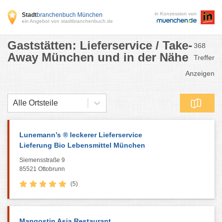
in Konzession von
Stadt
branchenbuch München
ein Angebot von stadtbranchenbuch.de
Gaststätten: Lieferservice / Take-
368
Away München und in der Nähe
Treffer
Anzeigen
Alle Ortsteile
Lunemann’s ® leckerer Lieferservice
Lieferung Bio Lebensmittel München
Siemensstraße 9
85521 Ottobrunn
(5)
Mangostin Asia Restaurant