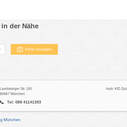
 in der Nähe
Karte anzeigen
Landsberger Str. 185
Auto: KfZ-Zu
80687 München
Tel: 089 41141393
ung München