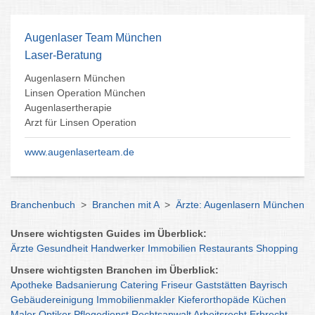
Augenlaser Team München
Laser-Beratung
Augenlasern München
Linsen Operation München
Augenlasertherapie
Arzt für Linsen Operation
www.augenlaserteam.de
Branchenbuch
>
Branchen mit A
>
Ärzte: Augenlasern München
Unsere wichtigsten Guides im Überblick:
Ärzte
Gesundheit
Handwerker
Immobilien
Restaurants
Shopping
Unsere wichtigsten Branchen im Überblick:
Apotheke
Badsanierung
Catering
Friseur
Gaststätten
Bayrisch
Gebäudereinigung
Immobilienmakler
Kieferorthopäde
Küchen
Maler
Optiker
Pflegedienst
Rechtsanwalt
Arbeitsrecht
Erbrecht