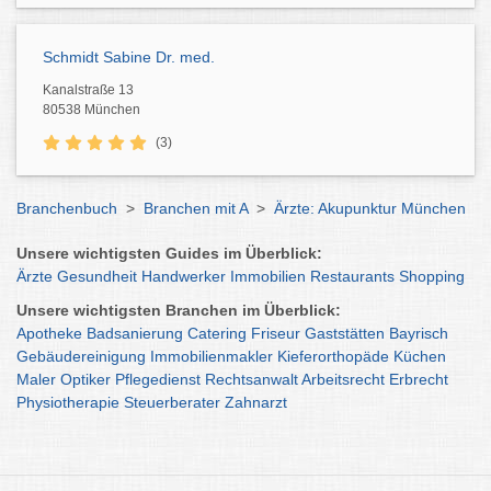
Schmidt Sabine Dr. med.
Kanalstraße 13
80538 München
(3)
Branchenbuch
>
Branchen mit A
>
Ärzte: Akupunktur München
Unsere wichtigsten Guides im Überblick:
Ärzte
Gesundheit
Handwerker
Immobilien
Restaurants
Shopping
Unsere wichtigsten Branchen im Überblick:
Apotheke
Badsanierung
Catering
Friseur
Gaststätten
Bayrisch
Gebäudereinigung
Immobilienmakler
Kieferorthopäde
Küchen
Maler
Optiker
Pflegedienst
Rechtsanwalt
Arbeitsrecht
Erbrecht
Physiotherapie
Steuerberater
Zahnarzt