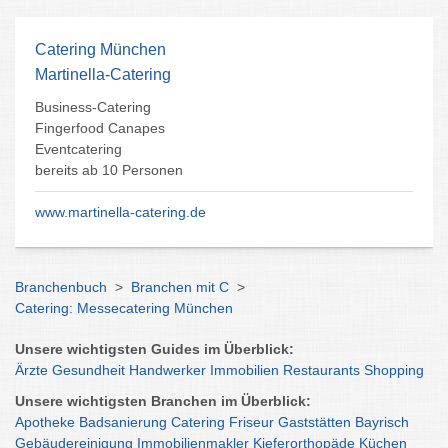
Catering München
Martinella-Catering
Business-Catering
Fingerfood Canapes
Eventcatering
bereits ab 10 Personen
www.martinella-catering.de
Branchenbuch
>
Branchen mit C
>
Catering: Messecatering München
Unsere wichtigsten Guides im Überblick:
Ärzte
Gesundheit
Handwerker
Immobilien
Restaurants
Shopping
Unsere wichtigsten Branchen im Überblick:
Apotheke
Badsanierung
Catering
Friseur
Gaststätten
Bayrisch
Gebäudereinigung
Immobilienmakler
Kieferorthopäde
Küchen