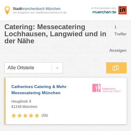
in Konzession von
Stadt
branchenbuch München
ein Angebot von stadtbranchenbuch.de
Catering: Messecatering
1
Lochhausen, Langwied und in
Treffer
der Nähe
Anzeigen
Alle Ortsteile
Catherines Catering & Mehr
Messecatering München
Heuglinstr. 6
81249 München
(58)