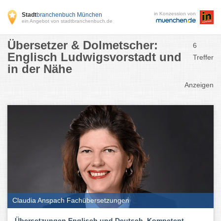
in Konzession von
Stadt
branchenbuch München
ein Angebot von stadtbranchenbuch.de
Übersetzer & Dolmetscher:
6
Englisch Ludwigsvorstadt und
Treffer
in der Nähe
Anzeigen
Claudia Anspach Fachübersetzungen
Übersetzungen Englisch und Deutsch. Kompetent -