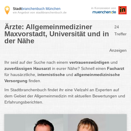
in Konzession von
Stadt
branchenbuch München
ein Angebot von stadtbranchenbuch.de
Ärzte: Allgemeinmediziner
24
Maxvorstadt, Universität und in
Treffer
der Nähe
Anzeigen
Ihr seid auf der Suche nach einem
vertrauenswürdigen
und
zuverlässigen Hausarzt
in eurer Nähe? Schnell einen
Facharzt
für hausärztliche,
internistische
und
allgemeinmedizinische
Versorgung
finden.
Im Stadtbranchenbuch findet ihr eine Vielzahl an Experten auf
dem Gebiet der Allgemeinmedizin mit aktuellen Bewertungen und
Erfahrungsberichten.