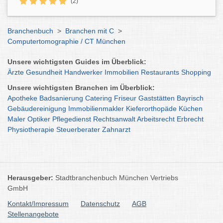
(2)
Branchenbuch
>
Branchen mit C
>
Computertomographie / CT München
Unsere wichtigsten Guides im Überblick:
Ärzte
Gesundheit
Handwerker
Immobilien
Restaurants
Shopping
Unsere wichtigsten Branchen im Überblick:
Apotheke
Badsanierung
Catering
Friseur
Gaststätten
Bayrisch
Gebäudereinigung
Immobilienmakler
Kieferorthopäde
Küchen
Maler
Optiker
Pflegedienst
Rechtsanwalt
Arbeitsrecht
Erbrecht
Physiotherapie
Steuerberater
Zahnarzt
Herausgeber:
Stadtbranchenbuch München Vertriebs
GmbH
Kontakt/Impressum
Datenschutz
AGB
Stellenangebote