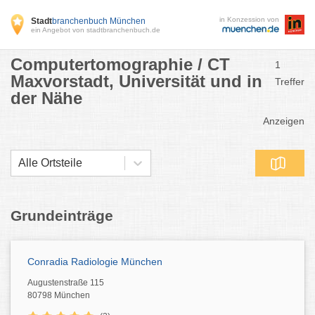
in Konzession von
Stadt
branchenbuch München
ein Angebot von stadtbranchenbuch.de
Computertomographie / CT
1
Maxvorstadt, Universität und in
Treffer
der Nähe
Anzeigen
Alle Ortsteile
Grundeinträge
Conradia Radiologie München
Augustenstraße 115
80798 München