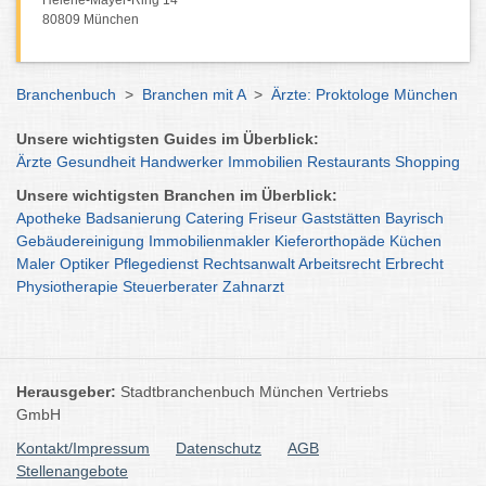
Helene-Mayer-Ring 14
80809 München
Branchenbuch
>
Branchen mit A
>
Ärzte: Proktologe München
Unsere wichtigsten Guides im Überblick:
Ärzte
Gesundheit
Handwerker
Immobilien
Restaurants
Shopping
Unsere wichtigsten Branchen im Überblick:
Apotheke
Badsanierung
Catering
Friseur
Gaststätten
Bayrisch
Gebäudereinigung
Immobilienmakler
Kieferorthopäde
Küchen
Maler
Optiker
Pflegedienst
Rechtsanwalt
Arbeitsrecht
Erbrecht
Physiotherapie
Steuerberater
Zahnarzt
Herausgeber:
Stadtbranchenbuch München Vertriebs
GmbH
Kontakt/Impressum
Datenschutz
AGB
Stellenangebote