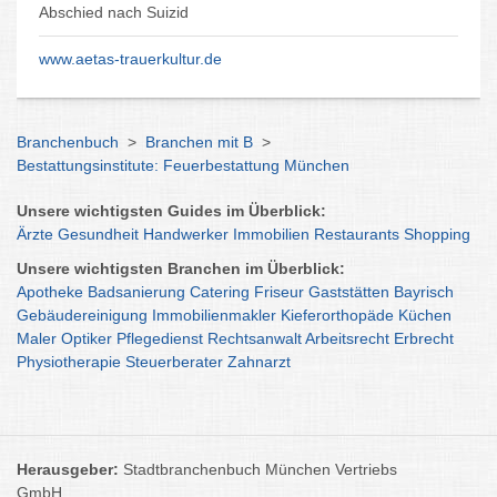
Abschied nach Suizid
www.aetas-trauerkultur.de
Branchenbuch
>
Branchen mit B
>
Bestattungsinstitute: Feuerbestattung München
Unsere wichtigsten Guides im Überblick:
Ärzte
Gesundheit
Handwerker
Immobilien
Restaurants
Shopping
Unsere wichtigsten Branchen im Überblick:
Apotheke
Badsanierung
Catering
Friseur
Gaststätten
Bayrisch
Gebäudereinigung
Immobilienmakler
Kieferorthopäde
Küchen
Maler
Optiker
Pflegedienst
Rechtsanwalt
Arbeitsrecht
Erbrecht
Physiotherapie
Steuerberater
Zahnarzt
Herausgeber:
Stadtbranchenbuch München Vertriebs
GmbH