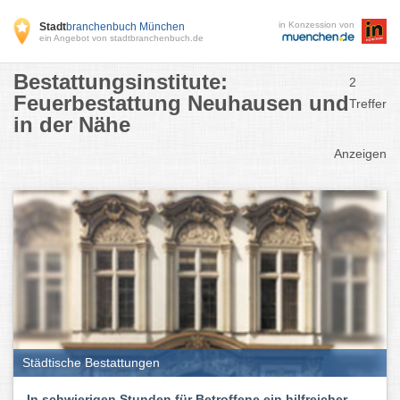
in Konzession von
Stadt
branchenbuch München
ein Angebot von stadtbranchenbuch.de
Bestattungsinstitute:
2
Feuerbestattung Neuhausen und
Treffer
in der Nähe
Anzeigen
Städtische Bestattungen
In schwierigen Stunden für Betroffene ein hilfreicher