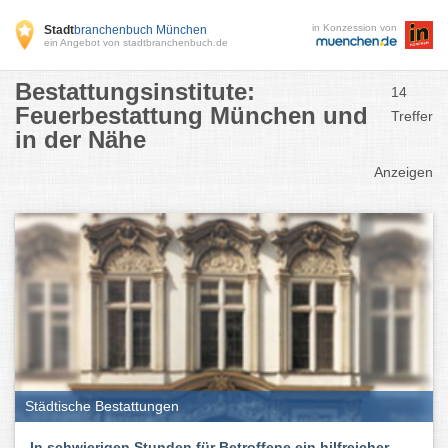
in Konzession von
Stadt
branchenbuch München
ein Angebot von stadtbranchenbuch.de
Bestattungsinstitute:
14
Feuerbestattung München und
Treffer
in der Nähe
Anzeigen
Städtische Bestattungen
In schwierigen Stunden für Betroffene ein hilfreicher