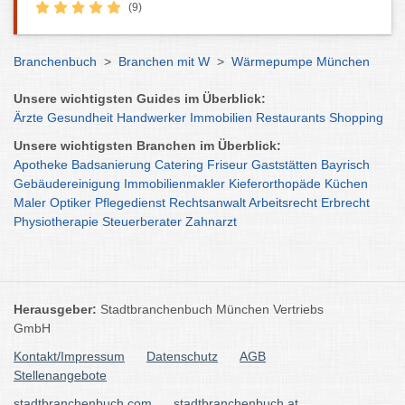
(9)
Branchenbuch
>
Branchen mit W
>
Wärmepumpe München
Unsere wichtigsten Guides im Überblick:
Ärzte
Gesundheit
Handwerker
Immobilien
Restaurants
Shopping
Unsere wichtigsten Branchen im Überblick:
Apotheke
Badsanierung
Catering
Friseur
Gaststätten
Bayrisch
Gebäudereinigung
Immobilienmakler
Kieferorthopäde
Küchen
Maler
Optiker
Pflegedienst
Rechtsanwalt
Arbeitsrecht
Erbrecht
Physiotherapie
Steuerberater
Zahnarzt
Herausgeber:
Stadtbranchenbuch München Vertriebs
GmbH
Kontakt/Impressum
Datenschutz
AGB
Stellenangebote
stadtbranchenbuch.com
stadtbranchenbuch.at