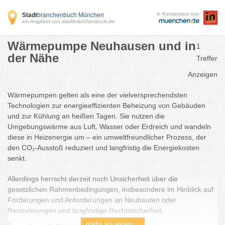
in Konzession von
Stadt
branchenbuch München
ein Angebot von stadtbranchenbuch.de
Wärmepumpe Neuhausen und in
1
der Nähe
Treffer
Anzeigen
Wärmepumpen gelten als eine der vielversprechendsten
Technologien zur energieeffizienten Beheizung von Gebäuden
und zur Kühlung an heißen Tagen. Sie nutzen die
Umgebungswärme aus Luft, Wasser oder Erdreich und wandeln
diese in Heizenergie um – ein umweltfreundlicher Prozess, der
den CO₂-Ausstoß reduziert und langfristig die Energiekosten
senkt.
Allerdings herrscht derzeit noch Unsicherheit über die
gesetzlichen Rahmenbedingungen, insbesondere im Hinblick auf
Förderungen und Anforderungen an Neubauten oder
Renovierungen und langfristige Rechtssicherheit.
mehr anzeigen...