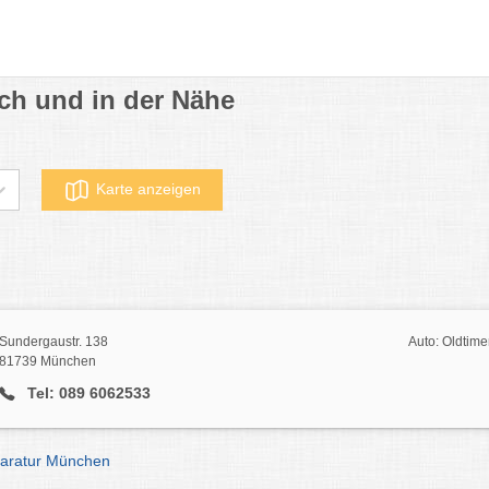
ach und in der Nähe
Karte anzeigen
Sundergaustr. 138
Auto: Oldtime
81739 München
Tel: 089 6062533
paratur München