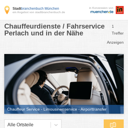
in Konzession von
Stadt
branchenbuch München
ein Angebot von stadtbranchenbuch.de
Chauffeurdienste / Fahrservice
1
Perlach und in der Nähe
Treffer
Anzeigen
Chauffeur Service - Limousinenservice - Airporttransfer
Alle Ortsteile