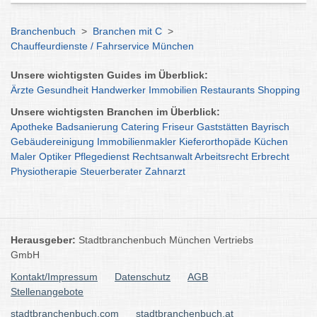
Branchenbuch
>
Branchen mit C
>
Chauffeurdienste / Fahrservice München
Unsere wichtigsten Guides im Überblick:
Ärzte
Gesundheit
Handwerker
Immobilien
Restaurants
Shopping
Unsere wichtigsten Branchen im Überblick:
Apotheke
Badsanierung
Catering
Friseur
Gaststätten
Bayrisch
Gebäudereinigung
Immobilienmakler
Kieferorthopäde
Küchen
Maler
Optiker
Pflegedienst
Rechtsanwalt
Arbeitsrecht
Erbrecht
Physiotherapie
Steuerberater
Zahnarzt
Herausgeber:
Stadtbranchenbuch München Vertriebs
GmbH
Kontakt/Impressum
Datenschutz
AGB
Stellenangebote
stadtbranchenbuch.com
stadtbranchenbuch.at