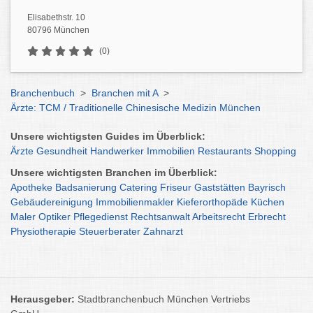
Elisabethstr. 10
80796 München
(0)
Branchenbuch
>
Branchen mit A
>
Ärzte: TCM / Traditionelle Chinesische Medizin München
Unsere wichtigsten Guides im Überblick:
Ärzte
Gesundheit
Handwerker
Immobilien
Restaurants
Shopping
Unsere wichtigsten Branchen im Überblick:
Apotheke
Badsanierung
Catering
Friseur
Gaststätten
Bayrisch
Gebäudereinigung
Immobilienmakler
Kieferorthopäde
Küchen
Maler
Optiker
Pflegedienst
Rechtsanwalt
Arbeitsrecht
Erbrecht
Physiotherapie
Steuerberater
Zahnarzt
Herausgeber:
Stadtbranchenbuch München Vertriebs