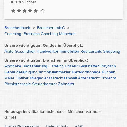
81379 München
(0)
Branchenbuch
>
Branchen mit C
>
Coaching: Business Coaching München
Unsere wichtigsten Guides im Überblick:
Ärzte
Gesundheit
Handwerker
Immobilien
Restaurants
Shopping
Unsere wichtigsten Branchen im Überblick:
Apotheke
Badsanierung
Catering
Friseur
Gaststätten
Bayrisch
Gebäudereinigung
Immobilienmakler
Kieferorthopäde
Küchen
Maler
Optiker
Pflegedienst
Rechtsanwalt
Arbeitsrecht
Erbrecht
Physiotherapie
Steuerberater
Zahnarzt
Herausgeber:
Stadtbranchenbuch München Vertriebs
GmbH
Kontakt/Impressum
Datenschutz
AGB