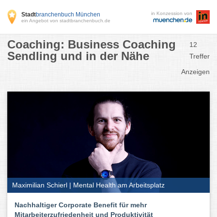
in Konzession von
Stadt
branchenbuch München
ein Angebot von stadtbranchenbuch.de
Coaching: Business Coaching
12
Sendling und in der Nähe
Treffer
Anzeigen
Maximilian Schierl | Mental Health am Arbeitsplatz
Nachhaltiger Corporate Benefit für mehr
Mitarbeiterzufriedenheit und Produktivität