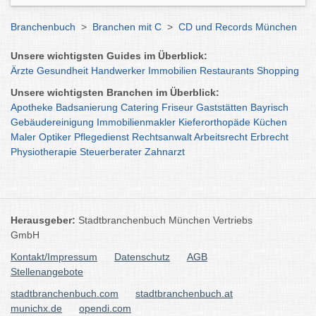
Branchenbuch
>
Branchen mit C
>
CD und Records München
Unsere wichtigsten Guides im Überblick:
Ärzte
Gesundheit
Handwerker
Immobilien
Restaurants
Shopping
Unsere wichtigsten Branchen im Überblick:
Apotheke
Badsanierung
Catering
Friseur
Gaststätten
Bayrisch
Gebäudereinigung
Immobilienmakler
Kieferorthopäde
Küchen
Maler
Optiker
Pflegedienst
Rechtsanwalt
Arbeitsrecht
Erbrecht
Physiotherapie
Steuerberater
Zahnarzt
Herausgeber:
Stadtbranchenbuch München Vertriebs
GmbH
Kontakt/Impressum
Datenschutz
AGB
Stellenangebote
stadtbranchenbuch.com
stadtbranchenbuch.at
munichx.de
opendi.com