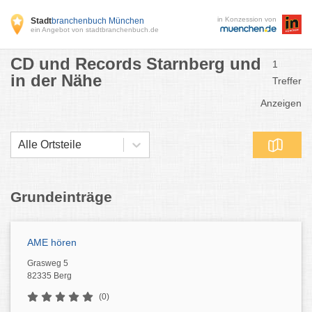
in Konzession von
Stadt
branchenbuch München
ein Angebot von stadtbranchenbuch.de
CD und Records Starnberg und
1
in der Nähe
Treffer
Anzeigen
Alle Ortsteile
Grundeinträge
AME hören
Grasweg 5
82335 Berg
(0)