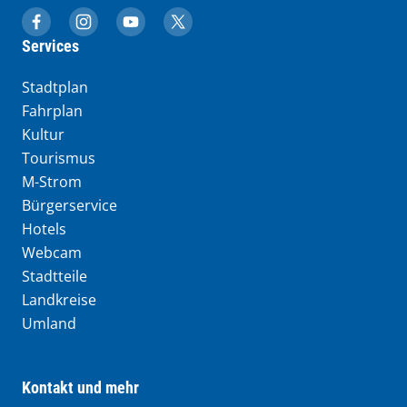
muenchen.de auf Facebook
muenchen.de auf Instagram
muenchen.de auf YouTube
muenchen.de auf X
Services
Stadtplan
Fahrplan
Kultur
Tourismus
M-Strom
Bürgerservice
Hotels
Webcam
Stadtteile
Landkreise
Umland
Kontakt und mehr